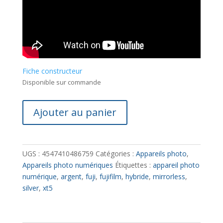
Fiche constructeur
Disponible sur commande
quantité
Ajouter au panier
de
Fujifilm
-
XT-
UGS :
4547410486759
Catégories :
Appareils photo
,
5
Appareils photo numériques
Étiquettes :
appareil photo
(Argent)
numérique
,
argent
,
fuji
,
fujifilm
,
hybride
,
mirrorless
,
+
silver
,
xt5
objectif
16-
80