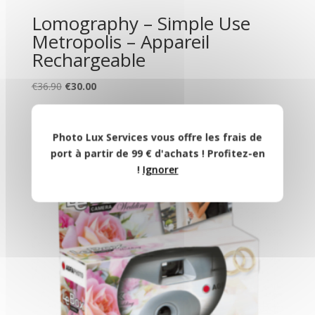
Lomography – Simple Use
Metropolis – Appareil
Rechargeable
Le
Le
€
36.90
€
30.00
prix
prix
initial
actuel
était :
est :
Photo Lux Services vous offre les frais de
€36.90.
€30.00.
port à partir de 99 € d'achats ! Profitez-en
!
Ignorer