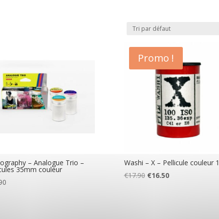
Promo !
graphy – Analogue Trio –
Washi – X – Pellicule couleur 
icules 35mm couleur
Le
Le
€
17.90
€
16.50
90
prix
prix
initial
actuel
était :
est :