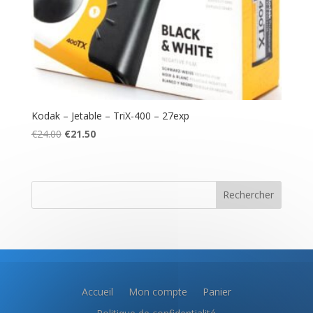
Kodak – Jetable – TriX-400 – 27exp
Le
Le
€
24.00
€
21.50
prix
prix
initial
actuel
était :
est :
Rechercher
€24.00.
€21.50.
Accueil
Mon compte
Panier