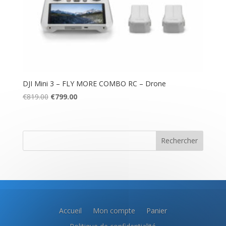
DJI Mini 3 – FLY MORE COMBO RC – Drone
Le
Le
€
819.00
€
799.00
prix
prix
initial
actuel
était :
est :
Rechercher
€819.00.
€799.00.
Accueil
Mon compte
Panier