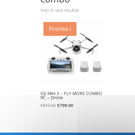
Voici le seul résultat
Promo !
DJI Mini 3 – FLY MORE COMBO
RC – Drone
Le
Le
€
819.00
€
799.00
prix
prix
initial
actuel
était :
est :
€819.00.
€799.00.